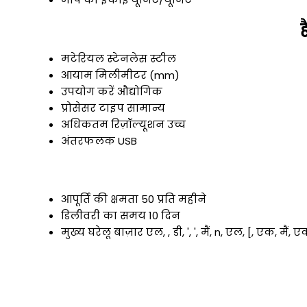
ह
मटेरियल
स्टेनलेस स्टील
आयाम
मिलीमीटर (mm)
उपयोग करें
औद्योगिक
प्रोसेसर टाइप
सामान्य
अधिकतम रिज़ॉल्यूशन
उच्च
अंतरफलक
USB
आपूर्ति की क्षमता
50 प्रति महीने
डिलीवरी का समय
10 दिन
मुख्य घरेलू बाज़ार
एल, , डी, ', ', मैं, n, एल, [, एक, मैं, ए