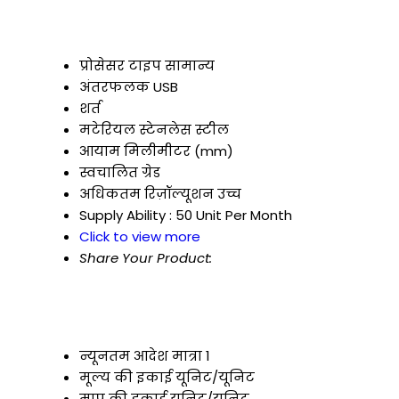
प्रोसेसर टाइप
सामान्य
अंतरफलक
USB
शर्त
मटेरियल
स्टेनलेस स्टील
आयाम
मिलीमीटर (mm)
स्वचालित ग्रेड
अधिकतम रिज़ॉल्यूशन
उच्च
Supply Ability :
50 Unit Per Month
Click to view more
Share Your Product:
न्यूनतम आदेश मात्रा
1
मूल्य की इकाई
यूनिट/यूनिट
माप की इकाई
यूनिट/यूनिट